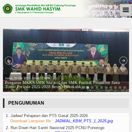
☰
Beranda
Caption text
Ca
Tulisan
Berita
Media Cyto Farma
Artikel
Jumat, 31 Okt 2025 | 08:46:32 WIB
Pengurus MKKS SMK Ma`arif dan SMK Pondok Pesantren Jawa
Timur Periode 2025-2028 Resmi Dikukuhkan
Pendidikan
Psikologi
PENGUMUMAN
Opini
1. Jadwal Pelajaran dan PTS Gasal 2025-2026
Download Lampiran file :
JADWAL_KBM_PTS_1_2025.jpg
Kegiatan Sekolah
2. Run Down Hari Santri Nasional 2025 PCNU Ponorogo