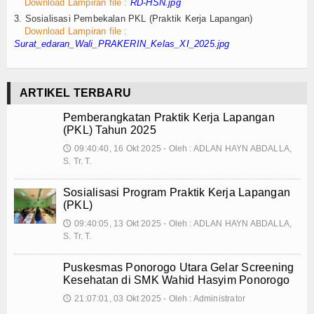
Download Lampiran file :
RD-HSN.jpg
Keislaman
3. Sosialisasi Pembekalan PKL (Praktik Kerja Lapangan)
Download Lampiran file :
Aqidah
Surat_edaran_Wali_PRAKERIN_Kelas_XI_2025.jpg
Fiqih
ARTIKEL TERBARU
Tasawuf
Pemberangkatan Praktik Kerja Lapangan
(PKL) Tahun 2025
Umum
09:40:40, 16 Okt 2025 - Oleh : ADLAN HAYN ABDALLA,
🕔
S. Tr. T.
Kisah Hikmah
Sosialisasi Program Praktik Kerja Lapangan
Tokoh
(PKL)
09:40:05, 13 Okt 2025 - Oleh : ADLAN HAYN ABDALLA,
Khutbah
🕔
S. Tr. T.
Politik
Puskesmas Ponorogo Utara Gelar Screening
Kesehatan di SMK Wahid Hasyim Ponorogo
Ekonomi
21:07:01, 03 Okt 2025 - Oleh : Administrator
🕔