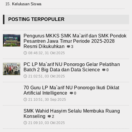
Kelulusan Siswa
POSTING TERPOPULER
Pengurus MKKS SMK Ma`arif dan SMK Pondok
Pesantren Jawa Timur Periode 2025-2028
Resmi Dikukuhkan
3
08:46:32, 31 Okt 2025
🕔
PC LP Ma`arif NU Ponorogo Gelar Pelatihan
Batch 2 Big Data dan Data Science
0
21:02:51, 03 Okt 2025
🕔
70 Guru LP Ma`arif NU Ponorogo Ikuti Diklat
Artificial Intelligence
0
21:10:51, 30 Sep 2025
🕔
SMK Wahid Hasyim Selalu Membuka Ruang
Konseling
2
21:09:10, 03 Okt 2025
🕔