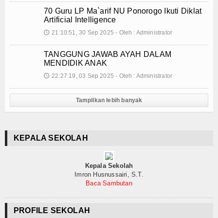
Teknologi
70 Guru LP Ma`arif NU Ponorogo Ikuti Diklat
Artificial Intelligence
Seni dan Budaya
21:10:51, 30 Sep 2025 - Oleh : Administrator
🕔
Cerita Fiksi
TANGGUNG JAWAB AYAH DALAM
MENDIDIK ANAK
Novel
22:27:19, 03 Sep 2025 - Oleh : Administrator
🕔
Cerita Pendek
Tampilkan lebih banyak
Internasional
Olahraga
KEPALA SEKOLAH
Kesehatan
Kepala Sekolah
Sekilas Data Sekolah
Imron Husnussairi, S.T.
Baca Sambutan
Miso Farma
Guru dan Karyawan
PROFILE SEKOLAH