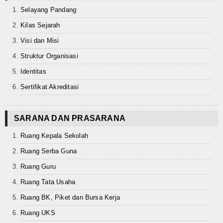
Selayang Pandang
Kalender Pendidikan
Kilas Sejarah
Siswa Aktif
Visi dan Misi
Alumni
Struktur Organisasi
Identitas
Koleksi Video
Sertifikat Akreditasi
Foto Kegiatan
SARANA DAN PRASARANA
Unduh
Ruang Kepala Sekolah
Agenda
Ruang Serba Guna
Unit Produksi
Ruang Guru
Ruang Tata Usaha
Ruang BK, Piket dan Bursa Kerja
Ruang UKS