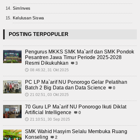
Teknologi
SimInves
Seni dan Budaya
Kelulusan Siswa
Cerita Fiksi
POSTING TERPOPULER
Novel
Pengurus MKKS SMK Ma`arif dan SMK Pondok
Cerita Pendek
Pesantren Jawa Timur Periode 2025-2028
Resmi Dikukuhkan
3
Internasional
08:46:32, 31 Okt 2025
🕔
Olahraga
PC LP Ma`arif NU Ponorogo Gelar Pelatihan
Batch 2 Big Data dan Data Science
0
Kesehatan
21:02:51, 03 Okt 2025
🕔
70 Guru LP Ma`arif NU Ponorogo Ikuti Diklat
Sekilas Data Sekolah
Artificial Intelligence
0
21:10:51, 30 Sep 2025
🕔
Miso Farma
SMK Wahid Hasyim Selalu Membuka Ruang
Guru dan Karyawan
Konseling
2