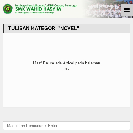
☰
Beranda
TULISAN KATEGORI "NOVEL"
Tulisan
Berita
Media Cyto Farma
Maaf Belum ada Artikel pada halaman
ini.
Artikel
Pendidikan
Psikologi
Opini
Kegiatan Sekolah