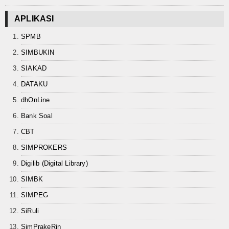
Keislaman
APLIKASI
Aqidah
SPMB
SIMBUKIN
Fiqih
SIAKAD
Tasawuf
DATAKU
Umum
dhOnLine
Bank Soal
Kisah Hikmah
CBT
Tokoh
SIMPROKERS
Digilib (Digital Library)
Khutbah
SIMBK
Politik
SIMPEG
Ekonomi
SiRuli
SimPrakeRin