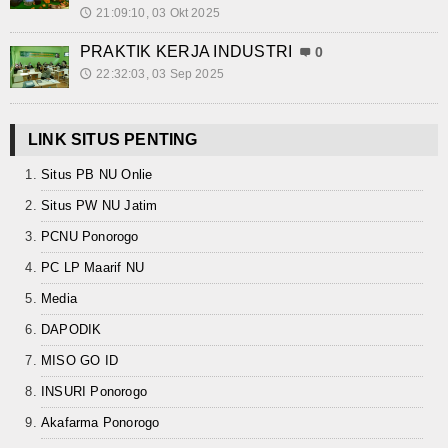
21:09:10, 03 Okt 2025
🕔
Kalender Pendidikan
PRAKTIK KERJA INDUSTRI
0
Siswa Aktif
22:32:03, 03 Sep 2025
🕔
Alumni
LINK SITUS PENTING
Koleksi Video
Situs PB NU Onlie
Foto Kegiatan
Situs PW NU Jatim
PCNU Ponorogo
Unduh
PC LP Maarif NU
Agenda
Media
Unit Produksi
DAPODIK
MISO GO ID
INSURI Ponorogo
Akafarma Ponorogo