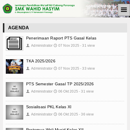
☰
Beranda
AGENDA
Tulisan
Penerimaan Raport PTS Gasal Kelas
Administrator
07 Nov 2025 - 31 view
👤
🕔
Berita
Media Cyto Farma
TKA 2025/2026
Administrator
07 Nov 2025 - 33 view
👤
🕔
Artikel
PTS Semester Gasal TP 2025/2026
Pendidikan
Administrator
06 Okt 2025 - 31 view
👤
🕔
Psikologi
Sosialisasi PKL Kelas XI
Opini
Administrator
06 Okt 2025 - 36 view
👤
🕔
Kegiatan Sekolah
Pertemua Wali Murid Kelas XII