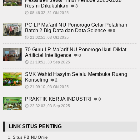
Pesantren Jawa Timur Periode 2025-2028
Resmi Dikukuhkan
3
Kalender Pendidikan
08:46:32, 31 Okt 2025
🕔
Siswa Aktif
PC LP Ma`arif NU Ponorogo Gelar Pelatihan
Batch 2 Big Data dan Data Science
0
Alumni
21:02:51, 03 Okt 2025
🕔
Koleksi Video
70 Guru LP Ma`arif NU Ponorogo Ikuti Diklat
Artificial Intelligence
0
Foto Kegiatan
21:10:51, 30 Sep 2025
🕔
SMK Wahid Hasyim Selalu Membuka Ruang
Unduh
Konseling
2
21:09:10, 03 Okt 2025
🕔
Agenda
PRAKTIK KERJA INDUSTRI
0
Unit Produksi
22:32:03, 03 Sep 2025
🕔
LINK SITUS PENTING
Situs PB NU Onlie