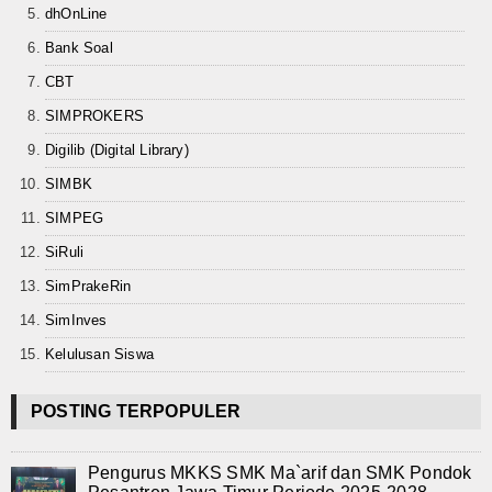
Teknologi
dhOnLine
Bank Soal
Seni dan Budaya
CBT
Cerita Fiksi
SIMPROKERS
Novel
Digilib (Digital Library)
SIMBK
Cerita Pendek
SIMPEG
Internasional
SiRuli
Olahraga
SimPrakeRin
SimInves
Kesehatan
Kelulusan Siswa
Sekilas Data Sekolah
POSTING TERPOPULER
Miso Farma
Pengurus MKKS SMK Ma`arif dan SMK Pondok
Guru dan Karyawan