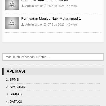
Keislaman
Administrator
26 Sep 2025 - 44 view
👤
🕔
Aqidah
Peringatan Maulud Nabi Muhammad 1
Administrator
07 Sep 2025 - 40 view
Fiqih
👤
🕔
Tasawuf
Umum
Kisah Hikmah
Tokoh
APLIKASI
Khutbah
SPMB
Politik
SIMBUKIN
SIAKAD
Ekonomi
DATAKU