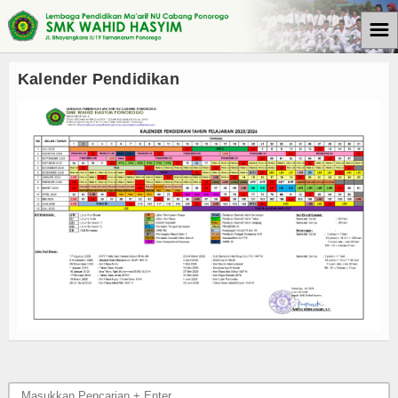
☰
Beranda
Kalender Pendidikan
Tulisan
Berita
Media Cyto Farma
Artikel
Pendidikan
Psikologi
Opini
Kegiatan Sekolah