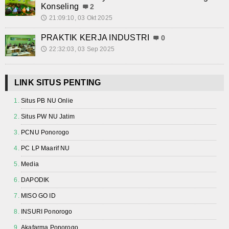
Konseling
2
Kalender Pendidikan
21:09:10, 03 Okt 2025
🕔
Siswa Aktif
PRAKTIK KERJA INDUSTRI
0
22:32:03, 03 Sep 2025
🕔
Alumni
Koleksi Video
LINK SITUS PENTING
Situs PB NU Onlie
Foto Kegiatan
Situs PW NU Jatim
Unduh
PCNU Ponorogo
Agenda
PC LP Maarif NU
Media
Unit Produksi
DAPODIK
MISO GO ID
INSURI Ponorogo
Akafarma Ponorogo