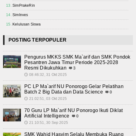
Teknologi
SimPrakeRin
Seni dan Budaya
SimInves
Kelulusan Siswa
Cerita Fiksi
POSTING TERPOPULER
Novel
Cerita Pendek
Pengurus MKKS SMK Ma`arif dan SMK Pondok
Pesantren Jawa Timur Periode 2025-2028
Internasional
Resmi Dikukuhkan
3
08:46:32, 31 Okt 2025
🕔
Olahraga
PC LP Ma`arif NU Ponorogo Gelar Pelatihan
Batch 2 Big Data dan Data Science
0
Kesehatan
21:02:51, 03 Okt 2025
🕔
Sekilas Data Sekolah
70 Guru LP Ma`arif NU Ponorogo Ikuti Diklat
Artificial Intelligence
0
Miso Farma
21:10:51, 30 Sep 2025
🕔
Guru dan Karyawan
SMK Wahid Hasyim Selalu Membuka Ruang