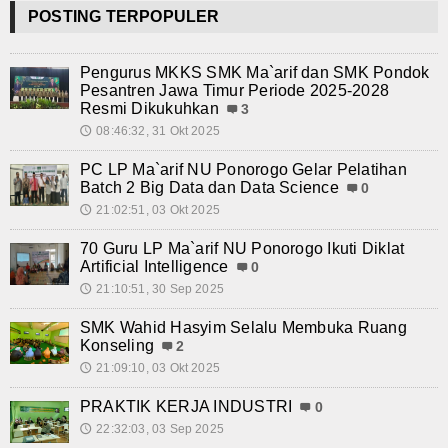
POSTING TERPOPULER
Kalender Pendidikan
Siswa Aktif
Pengurus MKKS SMK Ma`arif dan SMK Pondok
Pesantren Jawa Timur Periode 2025-2028
Resmi Dikukuhkan
3
Alumni
08:46:32, 31 Okt 2025
🕔
Koleksi Video
PC LP Ma`arif NU Ponorogo Gelar Pelatihan
Batch 2 Big Data dan Data Science
0
Foto Kegiatan
21:02:51, 03 Okt 2025
🕔
Unduh
70 Guru LP Ma`arif NU Ponorogo Ikuti Diklat
Artificial Intelligence
0
Agenda
21:10:51, 30 Sep 2025
🕔
SMK Wahid Hasyim Selalu Membuka Ruang
Unit Produksi
Konseling
2
21:09:10, 03 Okt 2025
🕔
PRAKTIK KERJA INDUSTRI
0
22:32:03, 03 Sep 2025
🕔