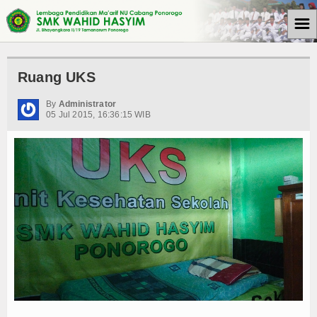
☰
Beranda
Ruang UKS
Tulisan
By
Administrator
05 Jul 2015, 16:36:15 WIB
Berita
Media Cyto Farma
Artikel
Pendidikan
Psikologi
Opini
Kegiatan Sekolah