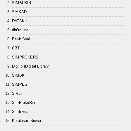
Teknologi
SIMBUKIN
SIAKAD
Seni dan Budaya
DATAKU
Cerita Fiksi
dhOnLine
Novel
Bank Soal
CBT
Cerita Pendek
SIMPROKERS
Internasional
Digilib (Digital Library)
SIMBK
Olahraga
SIMPEG
Kesehatan
SiRuli
Sekilas Data Sekolah
SimPrakeRin
SimInves
Miso Farma
Kelulusan Siswa
Guru dan Karyawan