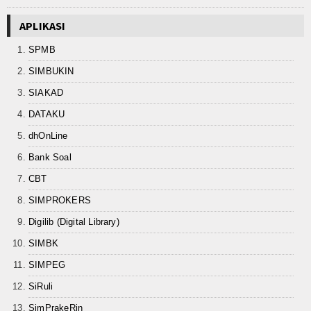
Keislaman
APLIKASI
Aqidah
SPMB
SIMBUKIN
Fiqih
SIAKAD
Tasawuf
DATAKU
Umum
dhOnLine
Bank Soal
Kisah Hikmah
CBT
Tokoh
SIMPROKERS
Digilib (Digital Library)
Khutbah
SIMBK
Politik
SIMPEG
Ekonomi
SiRuli
SimPrakeRin