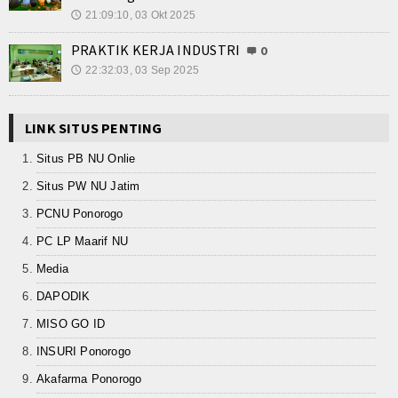
21:09:10, 03 Okt 2025
🕔
Kalender Pendidikan
PRAKTIK KERJA INDUSTRI
0
Siswa Aktif
22:32:03, 03 Sep 2025
🕔
Alumni
LINK SITUS PENTING
Koleksi Video
Situs PB NU Onlie
Foto Kegiatan
Situs PW NU Jatim
PCNU Ponorogo
Unduh
PC LP Maarif NU
Agenda
Media
Unit Produksi
DAPODIK
MISO GO ID
INSURI Ponorogo
Akafarma Ponorogo