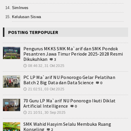
Teknologi
SimInves
Seni dan Budaya
Kelulusan Siswa
Cerita Fiksi
POSTING TERPOPULER
Novel
Pengurus MKKS SMK Ma`arif dan SMK Pondok
Cerita Pendek
Pesantren Jawa Timur Periode 2025-2028 Resmi
Dikukuhkan
3
Internasional
08:46:32, 31 Okt 2025
🕔
Olahraga
PC LP Ma`arif NU Ponorogo Gelar Pelatihan
Batch 2 Big Data dan Data Science
0
Kesehatan
21:02:51, 03 Okt 2025
🕔
70 Guru LP Ma`arif NU Ponorogo Ikuti Diklat
Sekilas Data Sekolah
Artificial Intelligence
0
21:10:51, 30 Sep 2025
🕔
Miso Farma
SMK Wahid Hasyim Selalu Membuka Ruang
Guru dan Karyawan
Konseling
2