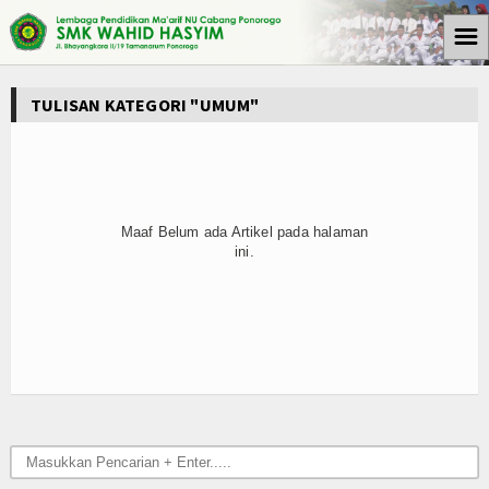
☰
Beranda
TULISAN KATEGORI "UMUM"
Tulisan
Berita
Media Cyto Farma
Maaf Belum ada Artikel pada halaman
ini.
Artikel
Pendidikan
Psikologi
Opini
Kegiatan Sekolah