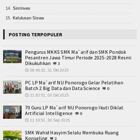
Teknologi
SimInves
Seni dan Budaya
Kelulusan Siswa
Cerita Fiksi
POSTING TERPOPULER
Novel
Pengurus MKKS SMK Ma`arif dan SMK Pondok
Cerita Pendek
Pesantren Jawa Timur Periode 2025-2028 Resmi
Dikukuhkan
3
Internasional
08:46:32, 31 Okt 2025
🕔
Olahraga
PC LP Ma`arif NU Ponorogo Gelar Pelatihan
Batch 2 Big Data dan Data Science
0
Kesehatan
21:02:51, 03 Okt 2025
🕔
70 Guru LP Ma`arif NU Ponorogo Ikuti Diklat
Sekilas Data Sekolah
Artificial Intelligence
0
21:10:51, 30 Sep 2025
🕔
Miso Farma
SMK Wahid Hasyim Selalu Membuka Ruang
Guru dan Karyawan
Konseling
2