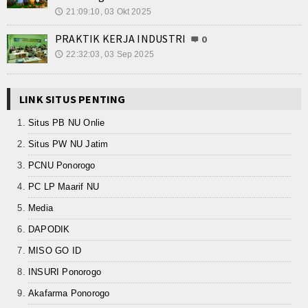
21:09:10, 03 Okt 2025
🕔
Kalender Pendidikan
PRAKTIK KERJA INDUSTRI
0
Siswa Aktif
22:32:03, 03 Sep 2025
🕔
Alumni
LINK SITUS PENTING
Koleksi Video
Situs PB NU Onlie
Foto Kegiatan
Situs PW NU Jatim
PCNU Ponorogo
Unduh
PC LP Maarif NU
Agenda
Media
Unit Produksi
DAPODIK
MISO GO ID
INSURI Ponorogo
Akafarma Ponorogo