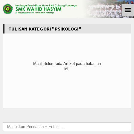
☰
Beranda
TULISAN KATEGORI "PSIKOLOGI"
Tulisan
Berita
Media Cyto Farma
Maaf Belum ada Artikel pada halaman
ini.
Artikel
Pendidikan
Psikologi
Opini
Kegiatan Sekolah