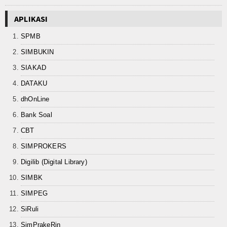
Keislaman
APLIKASI
Aqidah
SPMB
SIMBUKIN
Fiqih
SIAKAD
Tasawuf
DATAKU
Umum
dhOnLine
Bank Soal
Kisah Hikmah
CBT
Tokoh
SIMPROKERS
Digilib (Digital Library)
Khutbah
SIMBK
Politik
SIMPEG
Ekonomi
SiRuli
SimPrakeRin