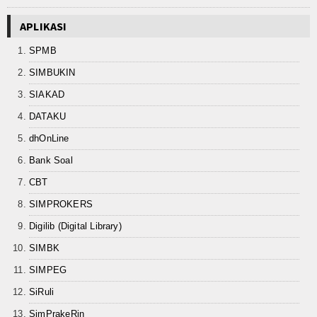
Keislaman
APLIKASI
Aqidah
SPMB
SIMBUKIN
Fiqih
SIAKAD
Tasawuf
DATAKU
Umum
dhOnLine
Bank Soal
Kisah Hikmah
CBT
Tokoh
SIMPROKERS
Digilib (Digital Library)
Khutbah
SIMBK
Politik
SIMPEG
Ekonomi
SiRuli
SimPrakeRin