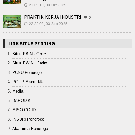
21:09:10, 03 Okt 2025
🕔
Kalender Pendidikan
PRAKTIK KERJA INDUSTRI
0
Siswa Aktif
22:32:03, 03 Sep 2025
🕔
Alumni
LINK SITUS PENTING
Koleksi Video
Situs PB NU Onlie
Foto Kegiatan
Situs PW NU Jatim
PCNU Ponorogo
Unduh
PC LP Maarif NU
Agenda
Media
Unit Produksi
DAPODIK
MISO GO ID
INSURI Ponorogo
Akafarma Ponorogo