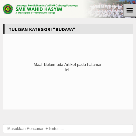
☰
Beranda
TULISAN KATEGORI "BUDAYA"
Tulisan
Berita
Media Cyto Farma
Maaf Belum ada Artikel pada halaman
ini.
Artikel
Pendidikan
Psikologi
Opini
Kegiatan Sekolah