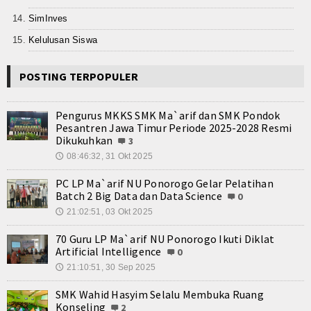
Teknologi
SimInves
Seni dan Budaya
Kelulusan Siswa
Cerita Fiksi
POSTING TERPOPULER
Novel
Pengurus MKKS SMK Ma`arif dan SMK Pondok
Cerita Pendek
Pesantren Jawa Timur Periode 2025-2028 Resmi
Dikukuhkan
3
Internasional
08:46:32, 31 Okt 2025
🕔
Olahraga
PC LP Ma`arif NU Ponorogo Gelar Pelatihan
Batch 2 Big Data dan Data Science
0
Kesehatan
21:02:51, 03 Okt 2025
🕔
70 Guru LP Ma`arif NU Ponorogo Ikuti Diklat
Sekilas Data Sekolah
Artificial Intelligence
0
21:10:51, 30 Sep 2025
🕔
Miso Farma
SMK Wahid Hasyim Selalu Membuka Ruang
Guru dan Karyawan
Konseling
2