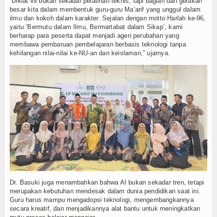
Teknologi
“Diklat ini bukan sekadar pelatihan teknis, tapi bagian dari gerakan
besar kita dalam membentuk guru-guru Ma’arif yang unggul dalam
ilmu dan kokoh dalam karakter. Sejalan dengan motto Harlah ke-96,
Seni dan Budaya
yaitu ‘Bermutu dalam Ilmu, Bermartabat dalam Sikap’, kami
berharap para peserta dapat menjadi agen perubahan yang
Cerita Fiksi
membawa pembaruan pembelajaran berbasis teknologi tanpa
kehilangan nilai-nilai ke-NU-an dan keislaman,” ujarnya.
Novel
Cerita Pendek
Internasional
Olahraga
Kesehatan
Sekilas Data Sekolah
Dr. Basuki juga menambahkan bahwa AI bukan sekadar tren, tetapi
Miso Farma
merupakan kebutuhan mendesak dalam dunia pendidikan saat ini.
Guru harus mampu mengadopsi teknologi, mengembangkannya
secara kreatif, dan menjadikannya alat bantu untuk meningkatkan
Guru dan Karyawan