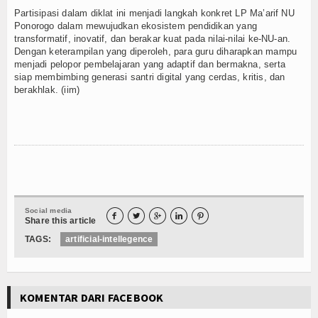
Partisipasi dalam diklat ini menjadi langkah konkret LP Ma’arif NU
Ponorogo dalam mewujudkan ekosistem pendidikan yang
transformatif, inovatif, dan berakar kuat pada nilai-nilai ke-NU-an.
Dengan keterampilan yang diperoleh, para guru diharapkan mampu
menjadi pelopor pembelajaran yang adaptif dan bermakna, serta
siap membimbing generasi santri digital yang cerdas, kritis, dan
berakhlak. (iim)
Social media





Share this article
TAGS:
artificial-intellegence
KOMENTAR DARI FACEBOOK