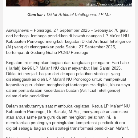
Keislaman
Gambar :
Diklat Artificial Intellegence LP Ma
Aqidah
Aswajanews – Ponorogo, 27 September 2025 – Sebanyak 70 guru
Fiqih
dari berbagai lembaga pendidikan di bawah naungan LP Ma’arif NU
Kabupaten Ponorogo mengikuti kegiatan Diklat Artificial Intelligence
Tasawuf
(AI) yang diselenggarakan pada Sabtu, 27 September 2025,
bertempat di Gedung Graha PCNU Ponorogo.
Umum
Kegiatan ini merupakan bagian dari rangkaian peringatan Hari Lahir
(Harlah) ke-96 LP Ma’arif NU dan menyambut Hari Santri 2025.
Kisah Hikmah
Diklat ini menjadi bagian dari delapan pelatihan strategis yang
diselenggarakan oleh LP Ma’arif NU Ponorogo untuk memperkuat
kapasitas guru dalam menghadapi tantangan era digital, khususnya
Tokoh
dalam pemanfaatan kecerdasan buatan (Artificial Intelligence)
dalam dunia pendidikan.
Khutbah
Dalam sambutannya saat membuka kegiatan, Ketua LP Ma’arif NU
Kabupaten Ponorogo, Dr. Basuki, M.Ag., menyampaikan apresiasi
Politik
atas antusiasme para guru dalam mengikuti pelatihan ini. Ia
menekankan pentingnya peningkatan kompetensi pendidik di era
Ekonomi
digital sebagai bagian dari strategi transformasi pendidikan Ma’arif.