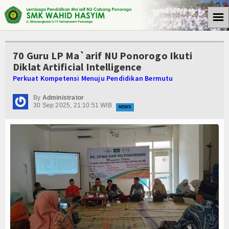
☰
Beranda
70 Guru LP Ma`arif NU Ponorogo Ikuti
Tulisan
Diklat Artificial Intelligence
Perkuat Kompetensi Menuju Pendidikan Bermutu
Berita
By
Administrator
30 Sep 2025, 21:10:51 WIB
Media Cyto Farma
NEWS
Artikel
Pendidikan
Psikologi
Opini
Kegiatan Sekolah