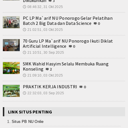
Dikukuhkan
3
08:46:32, 31 Okt 2025
🕔
PC LP Ma`arif NU Ponorogo Gelar Pelatihan
Batch 2 Big Data dan Data Science
0
21:02:51, 03 Okt 2025
🕔
70 Guru LP Ma`arif NU Ponorogo Ikuti Diklat
Artificial Intelligence
0
21:10:51, 30 Sep 2025
🕔
SMK Wahid Hasyim Selalu Membuka Ruang
Konseling
2
21:09:10, 03 Okt 2025
🕔
PRAKTIK KERJA INDUSTRI
0
22:32:03, 03 Sep 2025
🕔
LINK SITUS PENTING
Situs PB NU Onlie