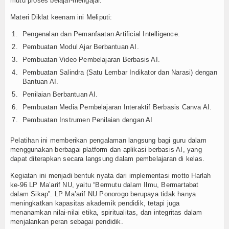
mutu proses belajar-mengajar.
Kalender Pendidikan
Materi Diklat keenam ini Meliputi:
Pengenalan dan Pemanfaatan Artificial Intelligence.
Siswa Aktif
Pembuatan Modul Ajar Berbantuan AI.
Alumni
Pembuatan Video Pembelajaran Berbasis AI.
Pembuatan Salindra (Satu Lembar Indikator dan Narasi) dengan
Koleksi Video
Bantuan AI.
Penilaian Berbantuan AI.
Foto Kegiatan
Pembuatan Media Pembelajaran Interaktif Berbasis Canva AI.
Pembuatan Instrumen Penilaian dengan AI
Unduh
Pelatihan ini memberikan pengalaman langsung bagi guru dalam
Agenda
menggunakan berbagai platform dan aplikasi berbasis AI, yang
dapat diterapkan secara langsung dalam pembelajaran di kelas.
Unit Produksi
Kegiatan ini menjadi bentuk nyata dari implementasi motto Harlah
ke-96 LP Ma’arif NU, yaitu “Bermutu dalam Ilmu, Bermartabat
dalam Sikap”. LP Ma’arif NU Ponorogo berupaya tidak hanya
meningkatkan kapasitas akademik pendidik, tetapi juga
menanamkan nilai-nilai etika, spiritualitas, dan integritas dalam
menjalankan peran sebagai pendidik.