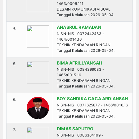
1463/0006.111
DESAIN KOMUNIKASI VISUAL
Kegiatan Sekolah
Tanggal Kelulusan 2026-05-04.
Keislaman
ANASRUL RAMADAN
4.
NISN-NIS : 0072442483 -
1464/0014.16
Aqidah
TEKNIK KENDARAAN RINGAN
Tanggal Kelulusan 2026-05-04.
Fiqih
BIMA AFRILLYANSAH
5.
NISN-NIS : 0084399083 -
Tasawuf
1465/0015.16
TEKNIK KENDARAAN RINGAN
Tanggal Kelulusan 2026-05-04.
Umum
BOY SANDIKA CACA ARDIANSAH
6.
Kisah Hikmah
NISN-NIS : 0071625877 - 1466/0016.16
TEKNIK KENDARAAN RINGAN
Tanggal Kelulusan 2026-05-04.
Tokoh
DIMAS SAPUTRO
7.
Khutbah
NISN-NIS : 0086364199 -