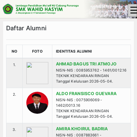
Daftar Alumni
Beranda
Tulisan
NO
FOTO
IDENTITAS ALUMNI
Berita
AHMAD BAGUS TRI ATMOJO
1.
NISN-NIS : 0085953762 - 1461/0012.16
Media Cyto Farma
TEKNIK KENDARAAN RINGAN
Tanggal Kelulusan 2026-05-04.
Artikel
ALDO FRANSISCO GUEVARA
2.
NISN-NIS : 0075906069 -
Pendidikan
1462/0013.16
TEKNIK KENDARAAN RINGAN
Tanggal Kelulusan 2026-05-04.
Psikologi
AMIRA KHOIRUL BADRIA
3.
Opini
NISN-NIS : 0087883661 -