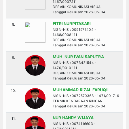
1467/0007.111
DESAIN KOMUNIKASI VISUAL
Politik
Tanggal Kelulusan 2026-05-04.
Ekonomi
FITRI NURPITASARI
8.
NISN-NIS : 0091975404 -
1468/0008.111
Teknologi
DESAIN KOMUNIKASI VISUAL
Tanggal Kelulusan 2026-05-04.
Seni dan Budaya
MUH. NUR IVAN SAPUTRA
9.
NISN-NIS : 0073421544 -
Cerita Fiksi
1470/0010.111
DESAIN KOMUNIKASI VISUAL
Tanggal Kelulusan 2026-05-04.
Novel
MUHAMMAD RIZAL FARUQIL
10.
Cerita Pendek
NISN-NIS : 0072570368 - 1471/0017.16
TEKNIK KENDARAAN RINGAN
Tanggal Kelulusan 2026-05-04.
Internasional
NUR HANDY WIJAYA
11.
Olahraga
NISN-NIS : 0074116603 -
1472/0011.111