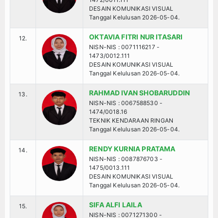
DESAIN KOMUNIKASI VISUAL
Kesehatan
Tanggal Kelulusan 2026-05-04.
Sekilas Data Sekolah
OKTAVIA FITRI NUR ITASARI
12.
NISN-NIS : 0071116217 -
1473/0012.111
Miso Farma
DESAIN KOMUNIKASI VISUAL
Tanggal Kelulusan 2026-05-04.
Guru dan Karyawan
RAHMAD IVAN SHOBARUDDIN
13.
NISN-NIS : 0067588530 -
Kalender Pendidikan
1474/0018.16
TEKNIK KENDARAAN RINGAN
Siswa Aktif
Tanggal Kelulusan 2026-05-04.
RENDY KURNIA PRATAMA
14.
Alumni
NISN-NIS : 0087876703 -
1475/0013.111
DESAIN KOMUNIKASI VISUAL
Koleksi Video
Tanggal Kelulusan 2026-05-04.
Foto Kegiatan
SIFA ALFI LAILA
15.
NISN-NIS : 0071271300 -