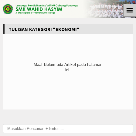
☰
Beranda
TULISAN KATEGORI "EKONOMI"
Tulisan
Berita
Media Cyto Farma
Maaf Belum ada Artikel pada halaman
ini.
Artikel
Pendidikan
Psikologi
Opini
Kegiatan Sekolah