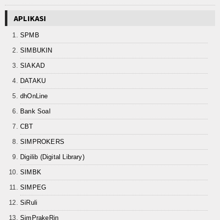
Keislaman
APLIKASI
Aqidah
SPMB
SIMBUKIN
Fiqih
SIAKAD
Tasawuf
DATAKU
Umum
dhOnLine
Bank Soal
Kisah Hikmah
CBT
Tokoh
SIMPROKERS
Digilib (Digital Library)
Khutbah
SIMBK
Politik
SIMPEG
Ekonomi
SiRuli
SimPrakeRin