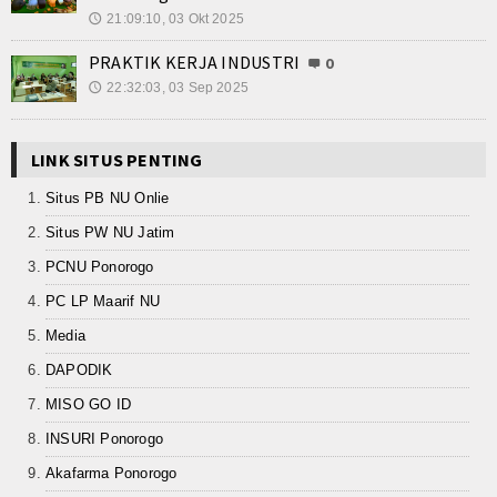
21:09:10, 03 Okt 2025
🕔
Kalender Pendidikan
PRAKTIK KERJA INDUSTRI
0
Siswa Aktif
22:32:03, 03 Sep 2025
🕔
Alumni
LINK SITUS PENTING
Koleksi Video
Situs PB NU Onlie
Foto Kegiatan
Situs PW NU Jatim
PCNU Ponorogo
Unduh
PC LP Maarif NU
Agenda
Media
Unit Produksi
DAPODIK
MISO GO ID
INSURI Ponorogo
Akafarma Ponorogo