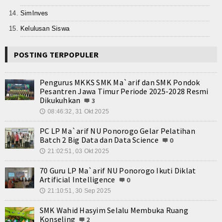
Teknologi
SimInves
Seni dan Budaya
Kelulusan Siswa
Cerita Fiksi
POSTING TERPOPULER
Novel
Pengurus MKKS SMK Ma`arif dan SMK Pondok
Cerita Pendek
Pesantren Jawa Timur Periode 2025-2028 Resmi
Dikukuhkan
3
Internasional
08:46:32, 31 Okt 2025
🕔
Olahraga
PC LP Ma`arif NU Ponorogo Gelar Pelatihan
Batch 2 Big Data dan Data Science
0
Kesehatan
21:02:51, 03 Okt 2025
🕔
70 Guru LP Ma`arif NU Ponorogo Ikuti Diklat
Sekilas Data Sekolah
Artificial Intelligence
0
21:10:51, 30 Sep 2025
🕔
Miso Farma
SMK Wahid Hasyim Selalu Membuka Ruang
Guru dan Karyawan
Konseling
2