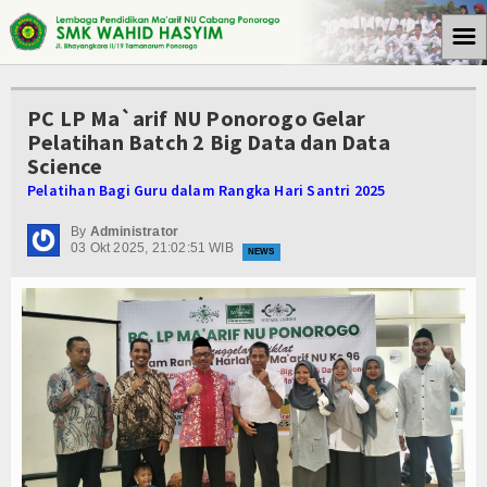
☰
Beranda
PC LP Ma`arif NU Ponorogo Gelar
Tulisan
Pelatihan Batch 2 Big Data dan Data
Science
Berita
Pelatihan Bagi Guru dalam Rangka Hari Santri 2025
Media Cyto Farma
By
Administrator
03 Okt 2025, 21:02:51 WIB
NEWS
Artikel
Pendidikan
Psikologi
Opini
Kegiatan Sekolah