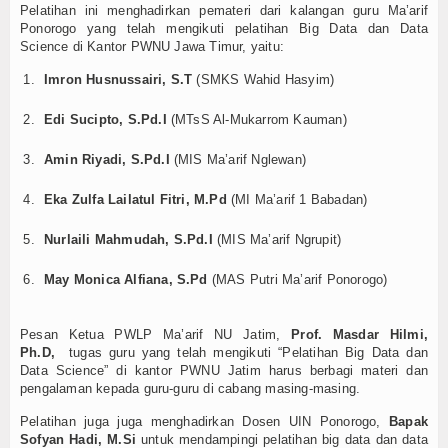
Pelatihan ini menghadirkan pemateri dari kalangan guru Ma’arif
Kalender Pendidikan
Ponorogo yang telah mengikuti pelatihan Big Data dan Data
Science di Kantor PWNU Jawa Timur, yaitu:
Siswa Aktif
Imron Husnussairi, S.T
(SMKS Wahid Hasyim)
Alumni
Edi Sucipto, S.Pd.I
(MTsS Al-Mukarrom Kauman)
Koleksi Video
Amin Riyadi, S.Pd.I
(MIS Ma’arif Nglewan)
Foto Kegiatan
Eka Zulfa Lailatul Fitri, M.Pd
(MI Ma’arif 1 Babadan)
Nurlaili Mahmudah, S.Pd.I
(MIS Ma’arif Ngrupit)
Unduh
May Monica Alfiana, S.Pd
(MAS Putri Ma’arif Ponorogo)
Agenda
Unit Produksi
Pesan Ketua PWLP Ma’arif NU Jatim,
Prof. Masdar Hilmi,
Ph.D,
tugas guru yang telah mengikuti “Pelatihan Big Data dan
Data Science” di kantor PWNU Jatim harus berbagi materi dan
pengalaman kepada guru-guru di cabang masing-masing.
Pelatihan juga juga menghadirkan Dosen UIN Ponorogo,
Bapak
Sofyan Hadi, M.Si
untuk mendampingi pelatihan big data dan data