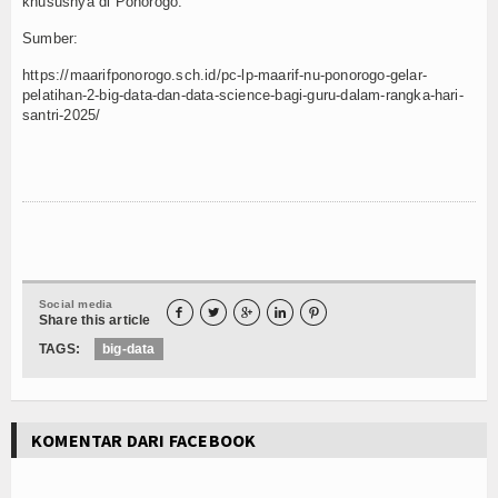
khususnya di Ponorogo.
Sumber:
https://maarifponorogo.sch.id/pc-lp-maarif-nu-ponorogo-gelar-
pelatihan-2-big-data-dan-data-science-bagi-guru-dalam-rangka-hari-
santri-2025/
Social media





Share this article
TAGS:
big-data
KOMENTAR DARI FACEBOOK