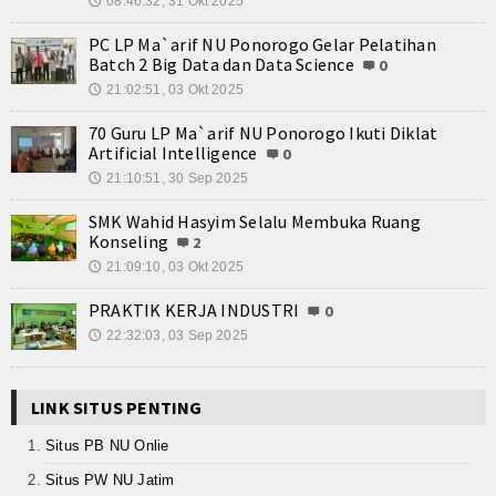
08:46:32, 31 Okt 2025
🕔
PC LP Ma`arif NU Ponorogo Gelar Pelatihan
Batch 2 Big Data dan Data Science
0
21:02:51, 03 Okt 2025
🕔
70 Guru LP Ma`arif NU Ponorogo Ikuti Diklat
Artificial Intelligence
0
21:10:51, 30 Sep 2025
🕔
SMK Wahid Hasyim Selalu Membuka Ruang
Konseling
2
21:09:10, 03 Okt 2025
🕔
PRAKTIK KERJA INDUSTRI
0
22:32:03, 03 Sep 2025
🕔
LINK SITUS PENTING
Situs PB NU Onlie
Situs PW NU Jatim