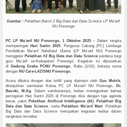
Keislaman
Aqidah
Gambar :
Pelatihan Batch 2 Big Data dan Data Science LP Ma'arif
NU Ponorogo
Fiqih
PC LP Ma'arif NU Ponorogo, 1 Oktober 2025
– Dalam rangka
Tasawuf
memperingati
Hari Santri 2025
, Pengurus Cabang (PC) Lembaga
Pendidikan Ma’arif Nahdlatul Ulama (LP Ma’arif NU) Ponorogo
Umum
menggelar
Pelatihan #2 Big Data dan Data Science
perdana bagi
guru Ma’arif se-Kabupaten Ponorogo. Kegiatan ini dipusatkan
di
Gedung Graha PCNU Ponorogo
, Rabu (1/10), bekerja sama
Kisah Hikmah
dengan
NU Care-LAZISNU Ponorogo
.
Tokoh
Acara dibuka dengan doa tahlil yang dipimpin oleh
Gus Muhib
,
dilanjutkan sambutan Ketua PC LP Ma’arif NU Ponorogo,
Dr.
Basuki, M.Ag.
Dalam sambutannya, beliau menegaskan bahwa
Khutbah
peringatan Hari Santri 2025 di Ponorogo diisi dengan tiga agenda
besar, yakni
Pelatihan Artificial Intelligence (AI)
,
Pelatihan Big
Politik
Data dan Data Science
, serta
Pelatihan Ma’arif Mart
. Pelatihan
Big Data dan Data Science merupakan kegiatan kedua dalam
Ekonomi
rangkaian tersebut.