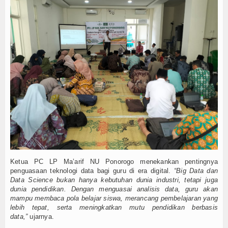
Teknologi
Seni dan Budaya
Cerita Fiksi
Novel
Cerita Pendek
Internasional
Olahraga
Kesehatan
Ketua PC LP Ma’arif NU Ponorogo menekankan pentingnya
penguasaan teknologi data bagi guru di era digital.
“Big Data dan
Sekilas Data Sekolah
Data Science bukan hanya kebutuhan dunia industri, tetapi juga
dunia pendidikan. Dengan menguasai analisis data, guru akan
Miso Farma
mampu membaca pola belajar siswa, merancang pembelajaran yang
lebih tepat, serta meningkatkan mutu pendidikan berbasis
data,”
ujarnya.
Guru dan Karyawan