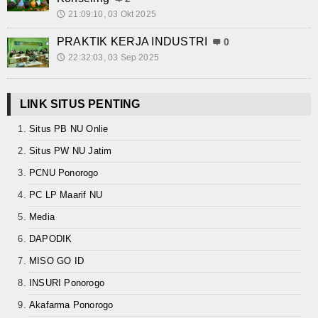
21:09:10, 03 Okt 2025
🕔
Kalender Pendidikan
PRAKTIK KERJA INDUSTRI
0
Siswa Aktif
22:32:03, 03 Sep 2025
🕔
Alumni
LINK SITUS PENTING
Koleksi Video
Situs PB NU Onlie
Foto Kegiatan
Situs PW NU Jatim
Unduh
PCNU Ponorogo
PC LP Maarif NU
Agenda
Media
Unit Produksi
DAPODIK
MISO GO ID
INSURI Ponorogo
Akafarma Ponorogo