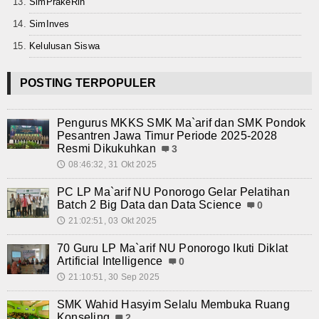
Teknologi
SimPrakeRin
SimInves
Seni dan Budaya
Kelulusan Siswa
Cerita Fiksi
POSTING TERPOPULER
Novel
Pengurus MKKS SMK Ma`arif dan SMK Pondok
Cerita Pendek
Pesantren Jawa Timur Periode 2025-2028
Resmi Dikukuhkan
3
Internasional
08:46:32, 31 Okt 2025
🕔
Olahraga
PC LP Ma`arif NU Ponorogo Gelar Pelatihan
Batch 2 Big Data dan Data Science
0
Kesehatan
21:02:51, 03 Okt 2025
🕔
Sekilas Data Sekolah
70 Guru LP Ma`arif NU Ponorogo Ikuti Diklat
Artificial Intelligence
0
Miso Farma
21:10:51, 30 Sep 2025
🕔
SMK Wahid Hasyim Selalu Membuka Ruang
Guru dan Karyawan
Konseling
2