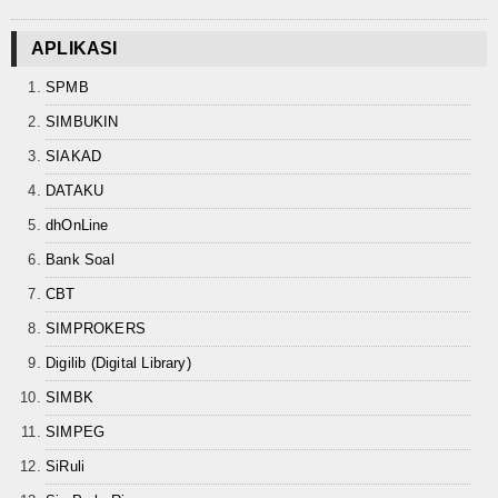
Keislaman
APLIKASI
Aqidah
SPMB
Fiqih
SIMBUKIN
SIAKAD
Tasawuf
DATAKU
Umum
dhOnLine
Bank Soal
Kisah Hikmah
CBT
Tokoh
SIMPROKERS
Khutbah
Digilib (Digital Library)
SIMBK
Politik
SIMPEG
Ekonomi
SiRuli