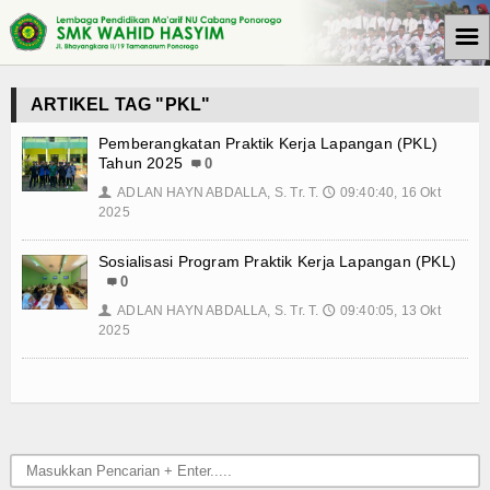
☰
Beranda
ARTIKEL TAG "PKL"
Tulisan
Pemberangkatan Praktik Kerja Lapangan (PKL)
Tahun 2025
0
Berita
ADLAN HAYN ABDALLA, S. Tr. T.
09:40:40, 16 Okt
👤
🕔
2025
Media Cyto Farma
Sosialisasi Program Praktik Kerja Lapangan (PKL)
Artikel
0
ADLAN HAYN ABDALLA, S. Tr. T.
09:40:05, 13 Okt
👤
🕔
Pendidikan
2025
Psikologi
Opini
Kegiatan Sekolah