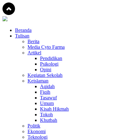
Beranda
Tulisan
Berita
Media Cyto Farma
Artikel
Pendidikan
Psikologi
Opini
Kegiatan Sekolah
Keislaman
Aqidah
Fiqih
Tasawuf
Umum
Kisah Hikmah
Tokoh
Khutbah
Politik
Ekonomi
Teknologi