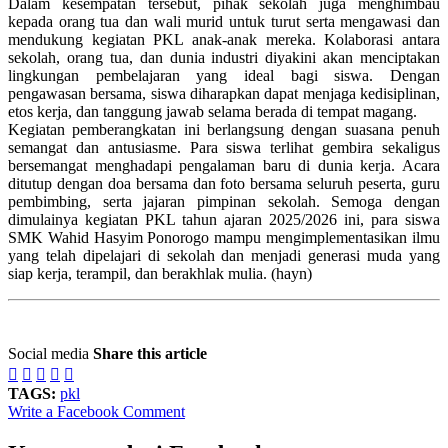
Dalam kesempatan tersebut, pihak sekolah juga menghimbau
kepada orang tua dan wali murid untuk turut serta mengawasi dan
mendukung kegiatan PKL anak-anak mereka. Kolaborasi antara
sekolah, orang tua, dan dunia industri diyakini akan menciptakan
lingkungan pembelajaran yang ideal bagi siswa. Dengan
pengawasan bersama, siswa diharapkan dapat menjaga kedisiplinan,
etos kerja, dan tanggung jawab selama berada di tempat magang.
Kegiatan pemberangkatan ini berlangsung dengan suasana penuh
semangat dan antusiasme. Para siswa terlihat gembira sekaligus
bersemangat menghadapi pengalaman baru di dunia kerja. Acara
ditutup dengan doa bersama dan foto bersama seluruh peserta, guru
pembimbing, serta jajaran pimpinan sekolah. Semoga dengan
dimulainya kegiatan PKL tahun ajaran 2025/2026 ini, para siswa
SMK Wahid Hasyim Ponorogo mampu mengimplementasikan ilmu
yang telah dipelajari di sekolah dan menjadi generasi muda yang
siap kerja, terampil, dan berakhlak mulia. (hayn)
Social media
Share this article





TAGS:
pkl
Write a Facebook Comment