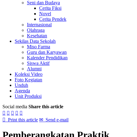
Seni dan Budaya
Cerita Fiksi
Novel
Cerita Pendek
Internasional
Olahraga
Kesehatan
Sekilas Data Sekolah
Miso Farma
Guru dan Karyawan
Kalender Pendidikan
Siswa Aktif
Alumni
Koleksi Video
Foto Kegiatan
Unduh
Agenda
Unit Produksi
Social media
Share this article






Print this article
✉
Send e-mail
Pemberangkatan Praktik