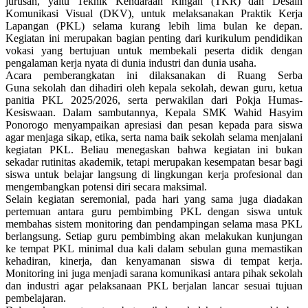
jurusan, yaitu Teknik Kendaraan Ringan (TKR) dan Desain
Komunikasi Visual (DKV), untuk melaksanakan Praktik Kerja
Lapangan (PKL) selama kurang lebih lima bulan ke depan.
Kegiatan ini merupakan bagian penting dari kurikulum pendidikan
vokasi yang bertujuan untuk membekali peserta didik dengan
pengalaman kerja nyata di dunia industri dan dunia usaha.
Acara pemberangkatan ini dilaksanakan di Ruang Serba
Guna sekolah dan dihadiri oleh kepala sekolah, dewan guru, ketua
panitia PKL 2025/2026, serta perwakilan dari Pokja Humas-
Kesiswaan. Dalam sambutannya, Kepala SMK Wahid Hasyim
Ponorogo menyampaikan apresiasi dan pesan kepada para siswa
agar menjaga sikap, etika, serta nama baik sekolah selama menjalani
kegiatan PKL. Beliau menegaskan bahwa kegiatan ini bukan
sekadar rutinitas akademik, tetapi merupakan kesempatan besar bagi
siswa untuk belajar langsung di lingkungan kerja profesional dan
mengembangkan potensi diri secara maksimal.
Selain kegiatan seremonial, pada hari yang sama juga diadakan
pertemuan antara guru pembimbing PKL dengan siswa untuk
membahas sistem monitoring dan pendampingan selama masa PKL
berlangsung. Setiap guru pembimbing akan melakukan kunjungan
ke tempat PKL minimal dua kali dalam sebulan guna memastikan
kehadiran, kinerja, dan kenyamanan siswa di tempat kerja.
Monitoring ini juga menjadi sarana komunikasi antara pihak sekolah
dan industri agar pelaksanaan PKL berjalan lancar sesuai tujuan
pembelajaran.