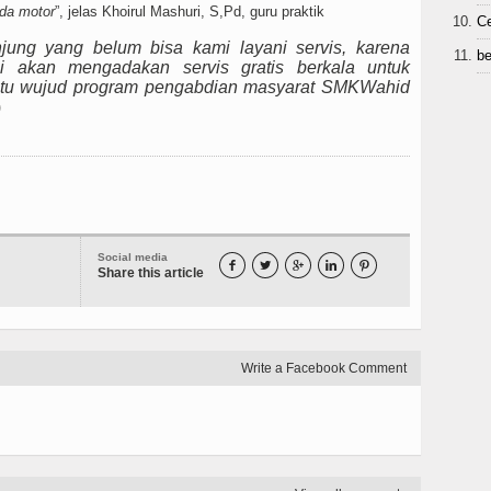
eda motor
”, jelas Khoirul Mashuri, S,Pd, guru praktik
C
ng yang belum bisa kami layani servis, karena
be
mi akan mengadakan servis gratis berkala untuk
atu wujud program pengabdian masyarat SMKWahid
)
Social media





Share this article
Write a Facebook Comment