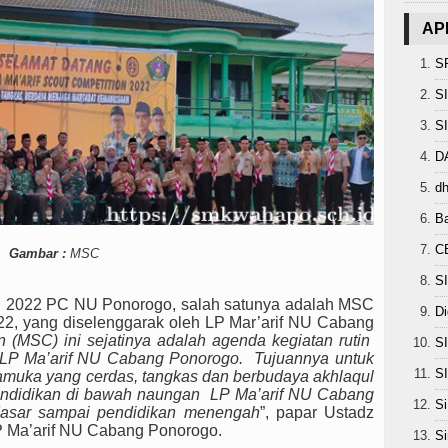
AP
S
S
S
D
d
B
C
Gambar :
MSC
S
un 2022 PC NU Ponorogo, salah satunya adalah MSC
Di
022, yang diselenggarak oleh LP Mar’arif NU Cabang
n (MSC) ini sejatinya adalah agenda kegiatan rutin
S
 LP Ma’arif NU Cabang Ponorogo. Tujuannya untuk
S
amuka yang cerdas, tangkas dan berbudaya akhlaqul
endidikan di bawah naungan LP Ma’arif NU Cabang
Si
 dasar sampai pendidikan menengah
”, papar Ustadz
P Ma’arif NU Cabang Ponorogo.
S