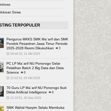
imInves
lulusan Siswa
STING TERPOPULER
Pengurus MKKS SMK Ma`arif dan SMK
Pondok Pesantren Jawa Timur Periode
2025-2028 Resmi Dikukuhkan
3
08:46:32, 31 Okt 2025
🕔
PC LP Ma`arif NU Ponorogo Gelar
Pelatihan Batch 2 Big Data dan Data
Science
0
21:02:51, 03 Okt 2025
🕔
70 Guru LP Ma`arif NU Ponorogo Ikuti
Diklat Artificial Intelligence
0
21:10:51, 30 Sep 2025
🕔
SMK Wahid Hasyim Selalu Membuka