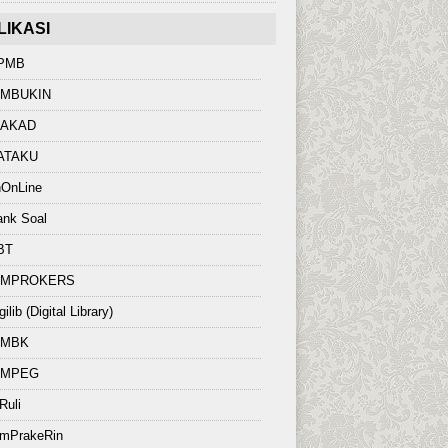
LIKASI
PMB
IMBUKIN
IAKAD
ATAKU
hOnLine
ank Soal
BT
IMPROKERS
gilib (Digital Library)
IMBK
IMPEG
Ruli
imPrakeRin