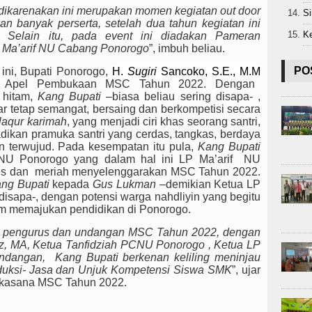
 dikarenakan ini merupakan momen kegiatan out door
S
an banyak perserta, setelah dua tahun kegiatan ini
Ke
 Selain itu, pada event ini diadakan Pameran
 Ma’arif NU Cabang Ponorogo
”, imbuh beliau.
PO
ini, Bupati Ponorogo,
H.
Sugiri
Sancoko, S.E., M.M
na Apel Pembukaan MSC Tahun 2022. Dengan
hitam,
Kang Bupati
–biasa beliau sering disapa- ,
r tetap semangat, bersaing dan berkompetisi secara
laqur karimah
, yang menjadi ciri khas seorang santri,
adikan pramuka santri yang cerdas, tangkas, berdaya
 terwujud. Pada kesempatan itu pula,
Kang Bupati
NU Ponorogo yang dalam hal ini LP Ma’arif NU
kses dan meriah menyelenggarakan MSC Tahun 2022.
ng Bupati
kepada
Gus Lukman
–demikian Ketua LP
isapa-, dengan potensi warga nahdliyin yang begitu
alam memajukan pendidikan di Ponorogo.
ma pengurus dan undangan MSC Tahun 2022, dengan
ziz, MA, Ketua Tanfidziah PCNU Ponorogo , Ketua LP
ndangan, Kang Bupati berkenan keliling meninjau
oduksi- Jasa dan Unjuk Kompetensi Siswa SMK
”, ujar
lakasana MSC Tahun 2022.