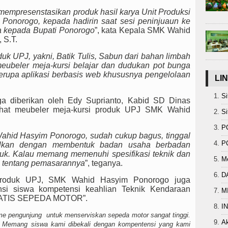
empresenstasikan produk hasil karya Unit Produksi
onorogo, kepada hadirin saat sesi peninjuaun ke
a kepada Bupati Ponorogo
”, kata Kepala SMK Wahid
 S.T.
k UPJ, yakni, Batik Tulis, Sabun dari bahan limbah
eubeler meja-kursi belajar dan dudukan pot bunga
, berupa aplikasi berbasis web khususnya pengelolaan
LI
Si
ga diberikan oleh Edy Suprianto, Kabid SD Dinas
ihat meubeler meja-kursi produk UPJ SMK Wahid
S
P
ahid Hasyim Ponorogo, sudah cukup bagus, tinggal
P
egalkan dengan membentuk badan usaha berbadan
oduk. Kalau memang memenuhi spesifikasi teknik dan
M
u tentang pemasarannya
”, teganya.
D
k-produk UPJ, SMK Wahid Hasyim Ponorogo juga
si siswa kompetensi keahlian Teknik Kendaraan
M
GRATIS SEPEDA MOTOR”.
I
sme pengunjung untuk menserviskan sepeda motor sangat tinggi.
A
a. Memang siswa kami dibekali dengan kompentensi yang kami