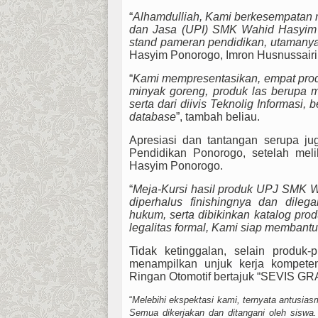
“
Alhamdulliah, Kami berkesempatan m
dan Jasa (UPI) SMK Wahid Hasyim P
stand pameran pendidikan, utamany
Hasyim Ponorogo, Imron Husnussairi,
“
Kami mempresentasikan, empat produ
minyak goreng, produk las berupa m
serta dari diivis Teknolig Informasi
database
”, tambah beliau.
Apresiasi dan tantangan serupa ju
Pendidikan Ponorogo, setelah mel
Hasyim Ponorogo.
“
Meja-Kursi hasil produk UPJ SMK W
diperhalus finishingnya dan dil
hukum, serta dibikinkan katalog pr
legalitas formal, Kami siap membant
Tidak ketinggalan, selain produ
menampilkan unjuk kerja kompeten
Ringan Otomotif bertajuk “SEVIS 
“
Melebihi ekspektasi kami, ternyata antusia
Semua dikerjakan dan ditangani oleh sisw