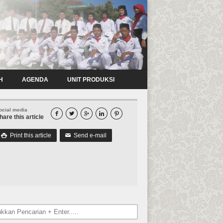
H
AGENDA
UNIT PRODUKSI
ocial media





hare this article
Print this article
Send e-mail

✉