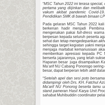
“
MSC Tahun 2022 ini terasa special,
pertama yang diijinkan dan melibatk
vakum akibat pandemic Covid-19.
Pendidikan SMK di bawah binaan LP
Pada gelaran MSC Tahun 2022 kali 
berkenan hadir menjadi Pembi
mengenakan pakai
full-dress
warna 
berpesan kepada seluruh peserta aga
sehat dan tetap mengedepankan
akh
sehingga target kegiatan yakni menj
menjaga martabat kemanusiaan akan
memberikan apresiasi kepada PC 
berserta jajarannya, yang telah su
Haparan besar juga disampaikan
Ka
Ma’arif NU Cabang Ponorogo sering d
besar, dapat berperan lebih aktif d
“
Setelah apel dan sesi poto bersa
didampingi oleh Drs. KH. Fatchul A
Ma’arif NU Ponorog beserta tamu u
stand pameran Hasil Karya Unit Pr
sahabat Muhibuddin coordinator pe