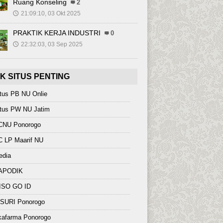
Ruang Konseling
2
21:09:10, 03 Okt 2025
🕔
PRAKTIK KERJA INDUSTRI
0
22:32:03, 03 Sep 2025
🕔
NK SITUS PENTING
tus PB NU Onlie
itus PW NU Jatim
CNU Ponorogo
C LP Maarif NU
edia
APODIK
ISO GO ID
NSURI Ponorogo
kafarma Ponorogo